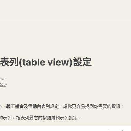
列(table view)設定
eer
新於
料
、
義工機會
及
活動
內表列設定，讓你更容易找到你需要的資訊。
輯的表列，按表列最右的按鈕
編輯表列設定。